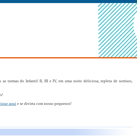
s turmas do Infantil II, III e IV, em uma noite deliciosa, repleta de sorrisos,
s!
lique aqui
e se divirta com nosso pequenos!