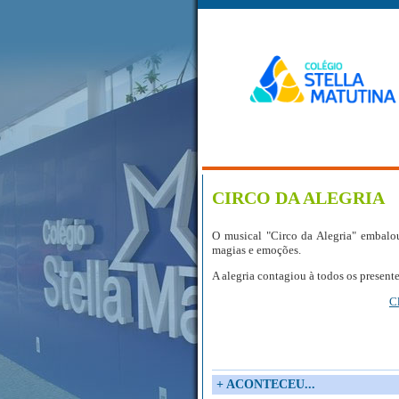
CIRCO DA ALEGRIA
O musical "Circo da Alegria" embalou a
magias e emoções.
A alegria contagiou à todos os presente
C
+ ACONTECEU...