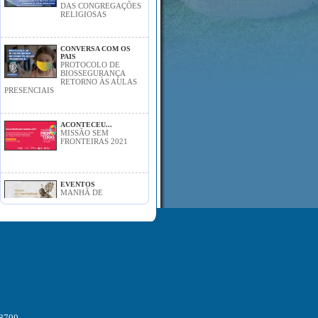
DAS CONGREGAÇÕES
RELIGIOSAS
CONVERSA COM OS
PAIS
PROTOCOLO DE
BIOSSEGURANÇA
RETORNO ÀS AULAS
PRESENCIAIS
ACONTECEU...
MISSÃO SEM
FRONTEIRAS 2021
EVENTOS
MANHÃ DE
ESPIRITUALIDADE
DOS EDUCADORES
DAS ESCOLAS CATÓLICAS 2021
ACONTECEU...
SEMANA DA FAMÍLIA
ACONTECEU...
-8700