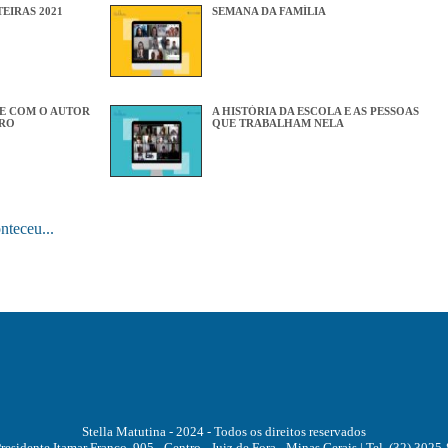
EIRAS 2021
SEMANA DA FAMÍLIA
E COM O AUTOR
A HISTÓRIA DA ESCOLA E AS PESSOAS
RO
QUE TRABALHAM NELA
nteceu...
Stella Matutina - 2024 - Todos os direitos reservados
Presidente Itamar Franco, 905 - Centro - Juiz de Fora - Minas Gerais | Tel. (32) 3025