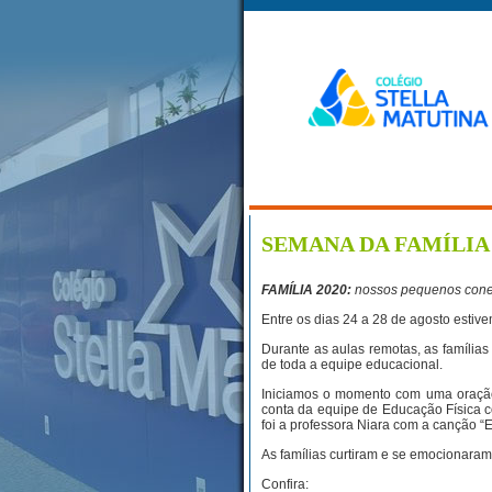
SEMANA DA FAMÍLIA
FAMÍLIA 2020:
nossos pequenos cone
Entre os dias 24 a 28 de agosto e
Durante as aulas remotas, as família
de toda a equipe educacional.
Iniciamos o momento com uma oração 
conta da equipe de Educação Física c
foi a professora Niara com a canção “
As famílias curtiram e se emocionaram
Confira: