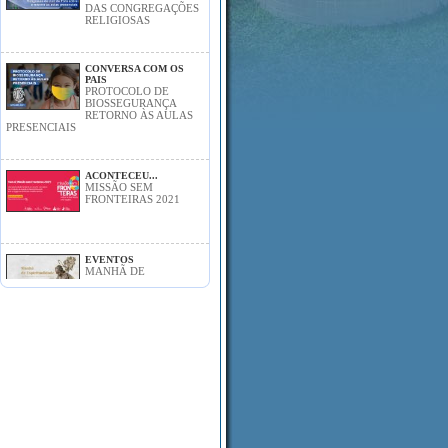
DAS CONGREGAÇÕES
RELIGIOSAS
CONVERSA COM OS
PAIS
PROTOCOLO DE
BIOSSEGURANÇA
RETORNO ÀS AULAS
PRESENCIAIS
ACONTECEU...
MISSÃO SEM
FRONTEIRAS 2021
EVENTOS
MANHÃ DE
ESPIRITUALIDADE
DOS EDUCADORES
DAS ESCOLAS CATÓLICAS 2021
ACONTECEU...
ENCONTRO ON-LINE
COM O AUTOR
FERNANDO CARRARO
EDUCAÇÃO INFANTIL